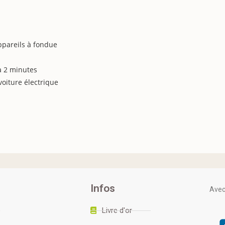
appareils à fondue
 à 2 minutes
oiture électrique
Infos
Avec 
e
Livre d'or