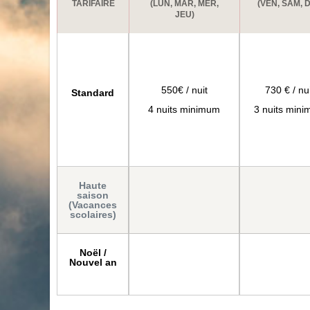
TARIFAIRE
(LUN, MAR, MER,
(VEN, SAM, D
JEU)
550€ / nuit
730 € / nu
Standard
4 nuits minimum
3 nuits min
Haute
saison
(Vacances
scolaires)
Noël /
Nouvel an