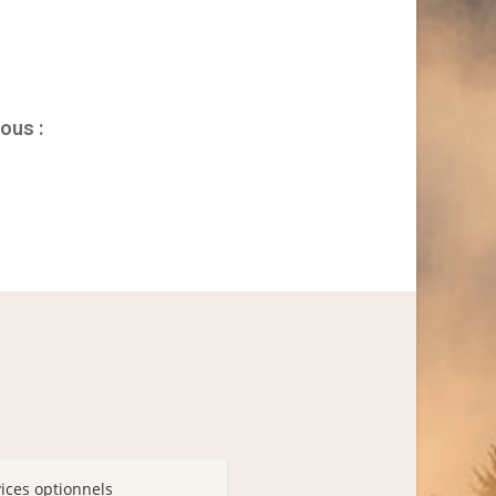
ous :
ices optionnels